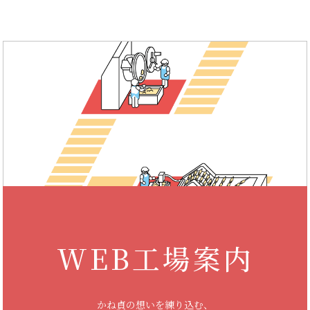
WEB工場案内
かね貞の想いを練り込む、