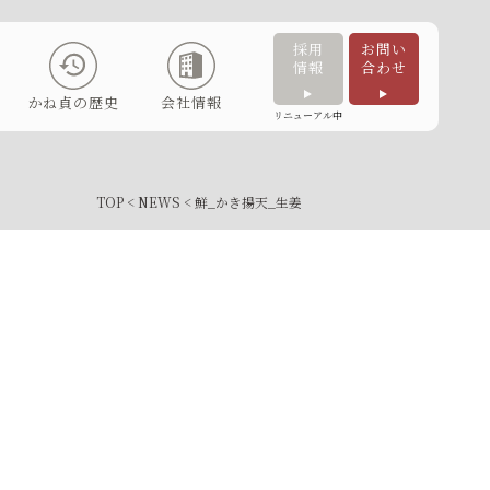
採用
お問い
情報
合わせ
かね貞の歴史
会社情報
リニューアル中
TOP
<
NEWS
< 鮮_かき揚天_生姜