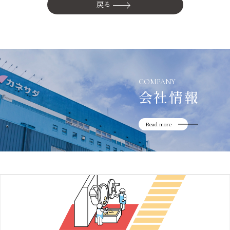
かね貞の歴史
戻る
会社情報
採用情報
リニューアル中
COMPANY
会社情報
Read more