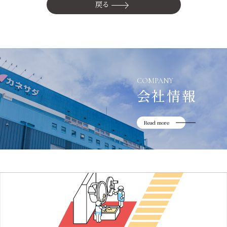
かね貞の歴史
戻る
会社情報
採用情報
リニューアル中
COMPANY
会社情報
Read more