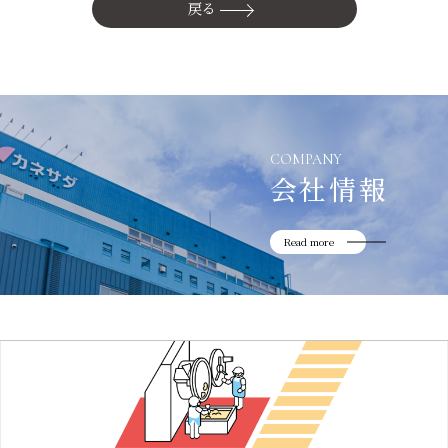
かね貞の歴史
戻る
会社情報
採用情報
リニューアル中
COMPANY
会社情報
Read more