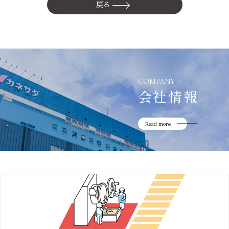
かね貞の歴史
戻る
会社情報
採用情報
リニューアル中
COMPANY
会社情報
Read more