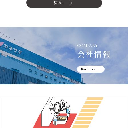
かね貞の歴史
戻る
会社情報
採用情報
リニューアル中
COMPANY
会社情報
Read more