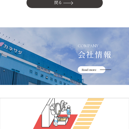
かね貞の歴史
戻る
会社情報
採用情報
リニューアル中
COMPANY
会社情報
Read more