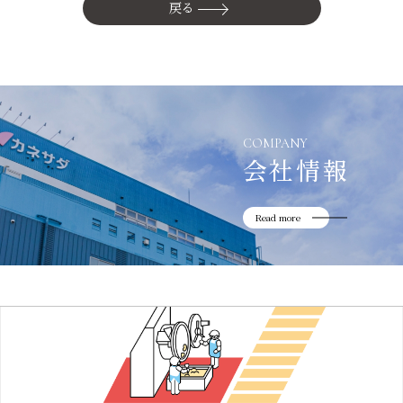
かね貞の歴史
戻る
会社情報
採用情報
リニューアル中
COMPANY
会社情報
Read more