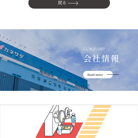
かね貞の歴史
戻る
会社情報
採用情報
リニューアル中
COMPANY
会社情報
Read more