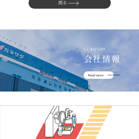
かね貞の歴史
戻る
会社情報
採用情報
リニューアル中
COMPANY
会社情報
Read more