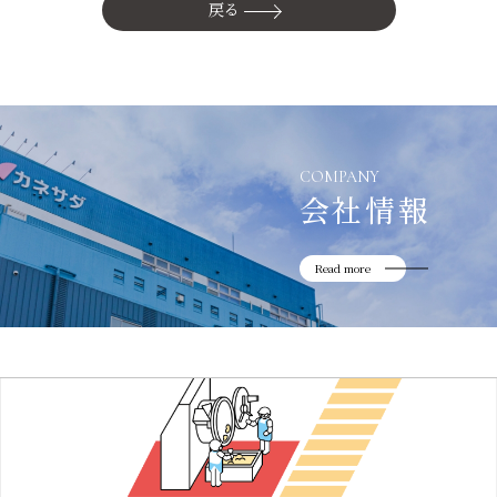
かね貞の歴史
戻る
会社情報
採用情報
リニューアル中
COMPANY
会社情報
Read more