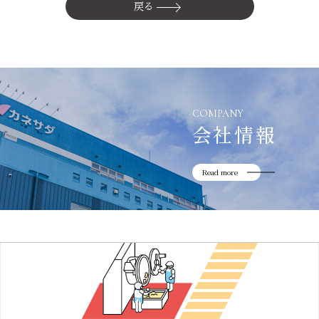
かね貞の歴史
戻る
会社情報
採用情報
リニューアル中
COMPANY
会社情報
Read more