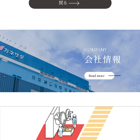
かね貞の歴史
戻る
会社情報
採用情報
リニューアル中
COMPANY
会社情報
Read more