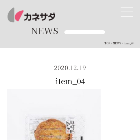
NEWS
TOP
<
NEWS
< item_04
TOP
生産体制
2020.12.19
item_04
美味しい安心
商品・開発
品質管理
直営店