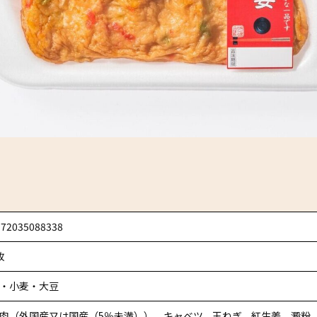
972035088338
枚
・小麦・大豆
肉（外国産又は国産（5％未満））、キャベツ、玉ねぎ、紅生姜、澱粉