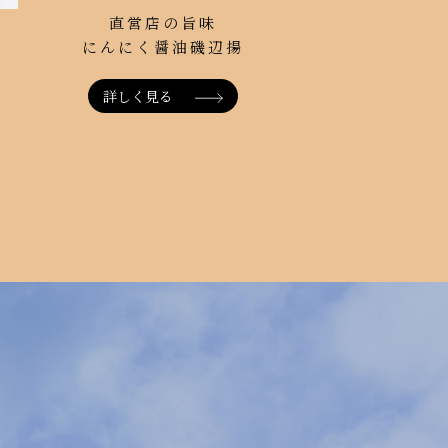
串王 玉
直営店の旨味
（１本
にんにく醤油磯辺揚
詳しく見る
詳しく見る