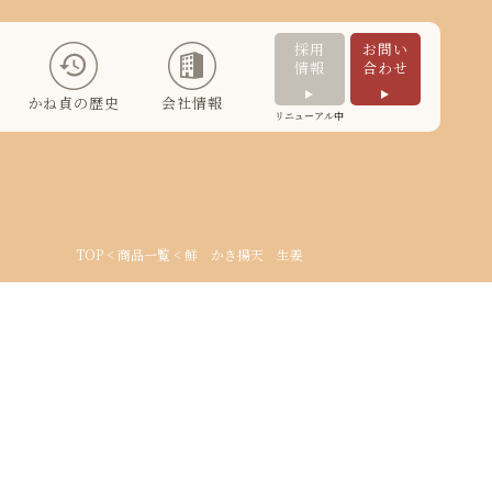
採用
お問い
情報
合わせ
かね貞の歴史
会社情報
リニューアル中
TOP
<
商品一覧
< 鮮 かき揚天 生姜