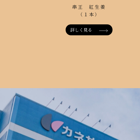
串王 紅生姜
（１本）
詳しく見る