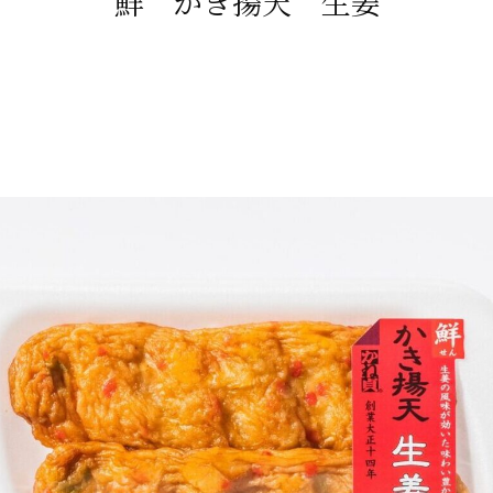
鮮 かき揚天 生姜