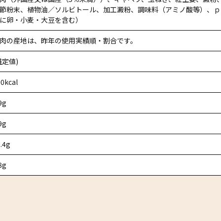
節粉末、植物油／ソルビトール、加工澱粉、調味料（アミノ酸等）、ｐ
に卵・小麦・大豆を含む）
肉の産地は、昨年の使用実績順・割合です。
推定値)
0kcal
9g
9g
.4g
8g