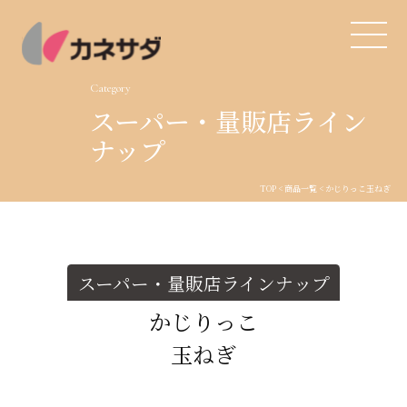
Category
スーパー・量販店ライン
TOP
ナップ
生産体制
TOP
<
商品一覧
< かじりっこ
玉ねぎ
美味しい安心
商品・開発
スーパー・量販店ラインナップ
かじりっこ
品質管理
玉ねぎ
直営店