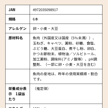
JAN
4972035098917
規格
6本
アレルゲン
卵・小麦・大豆
原材料名
魚肉（外国産又は国産（5％未満））、
玉ねぎ、キャベツ、澱粉、砂糖、食塩、
ぶどう糖、大豆蛋白、煮干し粉、卵白、
かつお節粉末、植物油／ソルビトール、
加工澱粉、調味料(アミノ酸等）、pH調
整剤、（一部に卵・小麦・大豆を含む）
魚肉の産地は、昨年の使用実績順・割合
です。
栄養成分表
（推定値）
示 1袋当
たり