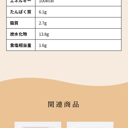
エネルギー
100kcal
たんぱく質
6.1g
脂質
2.7g
炭水化物
13.8g
食塩相当量
1.6g
関連商品