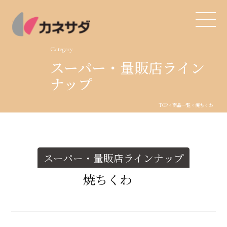
Category
スーパー・量販店ライン
TOP
ナップ
生産体制
TOP
<
商品一覧
< 焼ちくわ
美味しい安心
商品・開発
スーパー・量販店ラインナップ
焼ちくわ
品質管理
直営店