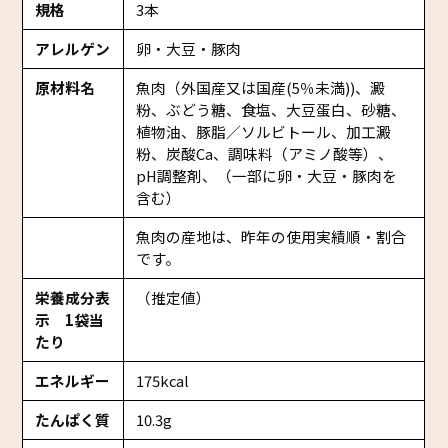
規格
3本
アレルゲン
卵・大豆・豚肉
原材料名
魚肉（外国産又は国産(5％未満))、澱
粉、ぶどう糖、食塩、大豆蛋白、砂糖、
植物油、豚脂／ソルビトール、加工澱
粉、炭酸Ca、調味料（アミノ酸等）、
pH調整剤、（一部に卵・大豆・豚肉を
含む）
魚肉の産地は、昨年の使用実績順・割合
です。
栄養成分表
（推定値）
示 1袋当
たり
エネルギー
175kcal
たんぱく質
10.3g