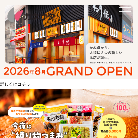
TOP
生産体制
美味しい安心
詳しくはコチラ
商品・開発
品質管理
直営店